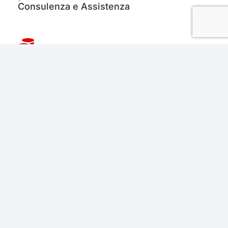
Consulenza e Assistenza
Gestione delle Risorse
Workshop per i Clienti
Welfare per le Aziende
Sos 360°