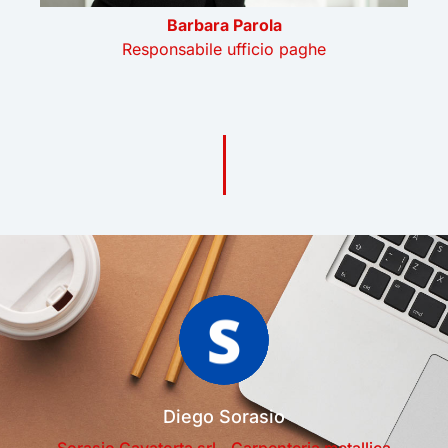
Barbara Parola
ali
Responsabile ufficio paghe
Diego Sorasio
Sorasio Gavatorta srl - Carpenteria metallica