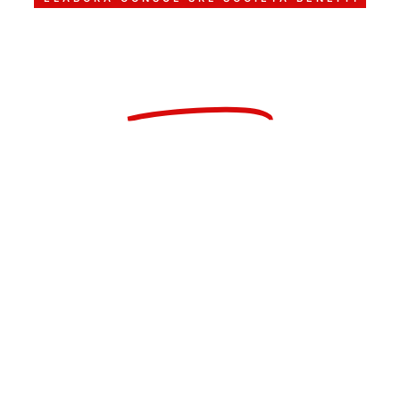
Investite nella
Crescita
della vostra impresa
Servizi di consulenza
globale del lavoro