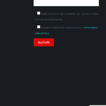
Voglio iscrivermi alla newsletter per ricevere notizie
e novità periodicamente.
Accetto il trattamento dati personali e
l'informativa
sulla privacy.