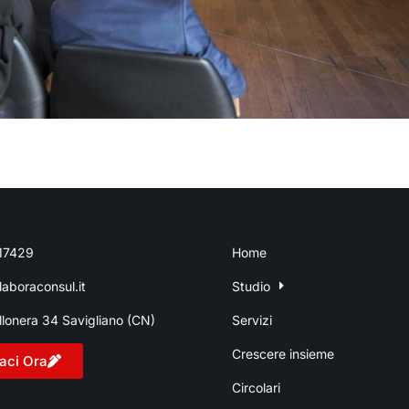
17429
Home
aboraconsul.it
Studio
llonera 34 Savigliano (CN)
Servizi
Crescere insieme
aci Ora
Circolari