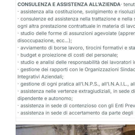
CONSULENZA E ASSISTENZA ALL’AZIENDA
· tenu
· assistenza alla costituzione, svolgimento e risolu
· consulenze ed assistenza nella trattazione e nella st
ogni altra prestazione contrattuale in materia di lav
· studio delle forme di assunzioni agevolate (apprendis
disoccupazione, ecc…);
· avviamento di borse lavoro, tirocini formativi e st
· budget e proiezione di costi del personale;
· studio e analisi delle responsabilità dei lavoratori
· gestione dei rapporti con le Organizzazioni Sindaca
Integrativi Aziendali;
· gestione di ogni pratica all’I.N.P.S., all’I.N.A.I.L.
· assistenza nelle vertenze extragiudiziali, in sede di
dipendente e autonomo;
· assistenza in sede di contenzioso con gli Enti Prev
· assistenza in sede di accertamento da parte degli Is