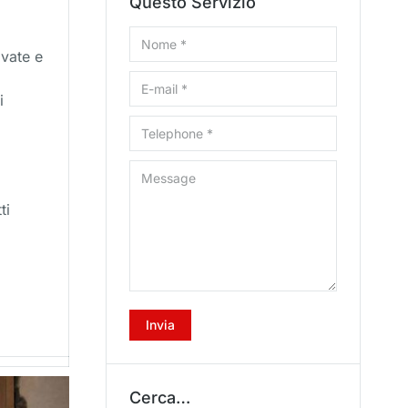
Questo Servizio
Nome *
ivate e
E-mail *
i
Telephone *
Message
ti
Invia
Cerca…