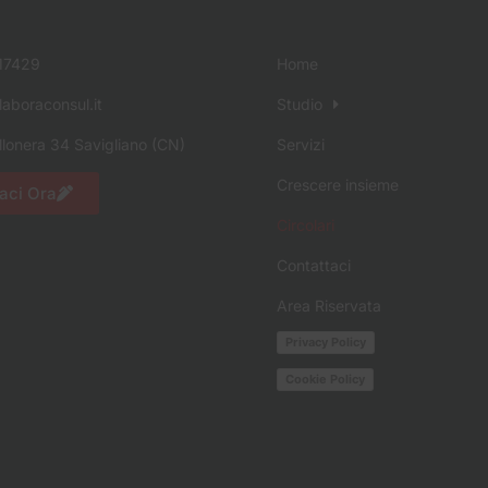
17429
Home
aboraconsul.it
Studio
llonera 34 Savigliano (CN)
Servizi
Crescere insieme
aci Ora
Circolari
Contattaci
Area Riservata
Privacy Policy
Cookie Policy