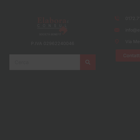
0172.7
info@el
Via Me
P.IVA 02962240046
Contatt