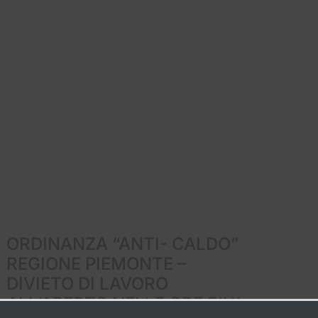
ORDINANZA “ANTI- CALDO”
L
REGIONE PIEMONTE –
DIVIETO DI LAVORO
Ci
ALL’APERTO NELLE ORE PIU’
I 