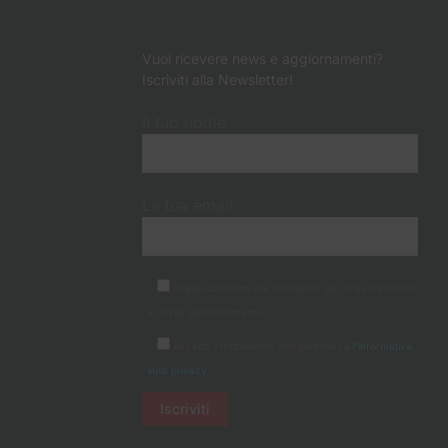
Vuoi ricevere news e aggiornamenti?
Iscriviti alla Newsletter!
Il tuo nome
La tua email
Voglio iscrivermi alla newsletter per ricevere notizie
e novità periodicamente.
Accetto il trattamento dati personali e
l'informativa
sulla privacy.