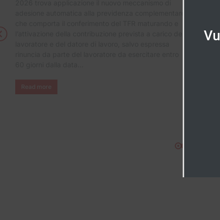
2026 trova applicazione il nuovo meccanismo di
adesione automatica alla previdenza complementare,
che comporta il conferimento del TFR maturando e
Vu
l’attivazione della contribuzione prevista a carico del
lavoratore e del datore di lavoro, salvo espressa
rinuncia da parte del lavoratore da esercitare entro
60 giorni dalla data…
Read more