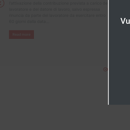
l’attivazione della contribuzione prevista a carico del
lavoratore e del datore di lavoro, salvo espressa
rinuncia da parte del lavoratore da esercitare entro
Vu
60 giorni dalla data…
Read more