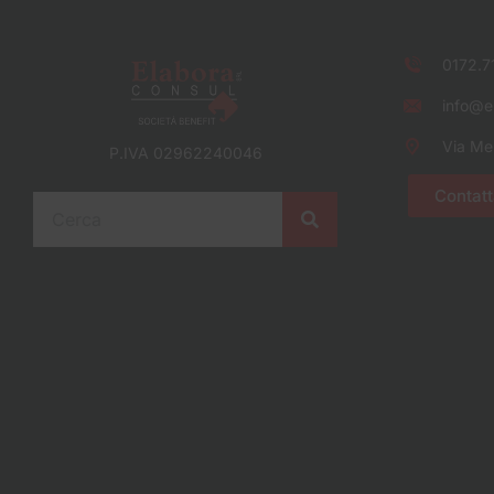
0172.7
info@el
Via Me
P.IVA 02962240046
Contatt