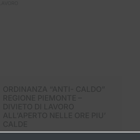
 LAVORO
ORDINANZA “ANTI- CALDO”
L
REGIONE PIEMONTE –
DIVIETO DI LAVORO
Ci
ALL’APERTO NELLE ORE PIU’
I 
CALDE
qu
3
Circolari
4 Giugno 2026
re