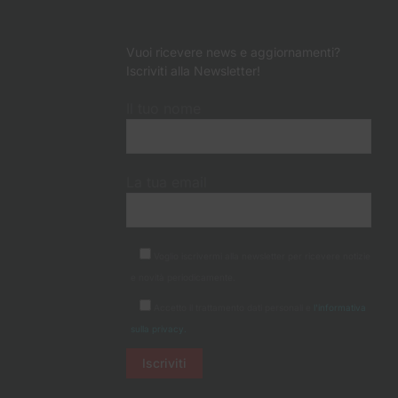
Vuoi ricevere news e aggiornamenti?
Iscriviti alla Newsletter!
Il tuo nome
La tua email
Voglio iscrivermi alla newsletter per ricevere notizie
e novità periodicamente.
Accetto il trattamento dati personali e
l'informativa
sulla privacy.