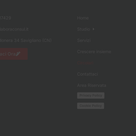
17429
Home
aboraconsul.it
Studio
llonera 34 Savigliano (CN)
Servizi
Crescere insieme
aci Ora
Circolari
Contattaci
Area Riservata
Privacy Policy
Cookie Policy