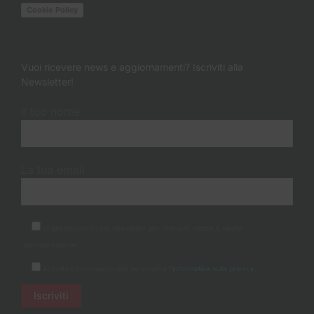
Cookie Policy
Vuoi ricevere news e aggiornamenti? Iscriviti alla
Newsletter!
Il tuo nome
La tua email
Voglio iscrivermi alla newsletter per ricevere notizie e novità
periodicamente.
Accetto il trattamento dati personali e
l'informativa sulla privacy.