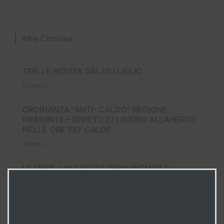
Altre Circolari
TFR: LE NOVITA’ DAL 01 LUGLIO
Scopri >
ORDINANZA “ANTI- CALDO” REGIONE
PIEMONTE – DIVIETO DI LAVORO ALL’APERTO
NELLE ORE PIU’ CALDE
Scopri >
LE FERIE, UN DIRITTO IRRINUNCIABILE
Scopri >