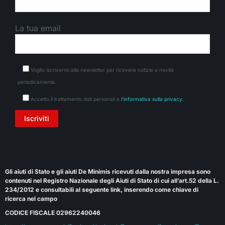
La tua email
Voglio iscrivermi alla newsletter per ricevere notizie e novità
periodicamente.
Accetto il trattamento dati personali e
l'informativa sulla privacy.
Gli aiuti di Stato e gli aiuti De Minimis ricevuti dalla nostra impresa sono
contenuti nel Registro Nazionale degli Aiuti di Stato di cui all’art.52 della L.
234/2012 e consultabili al seguente link, inserendo come chiave di
ricerca nel campo
CODICE FISCALE 02962240046