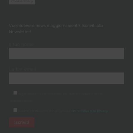
Cookie Policy
Vuoi ricevere news e aggiornamenti? Iscriviti alla
Newsletter!
Il tuo nome
La tua email
Voglio iscrivermi alla newsletter per ricevere notizie e novità
periodicamente.
Accetto il trattamento dati personali e
l'informativa sulla privacy.