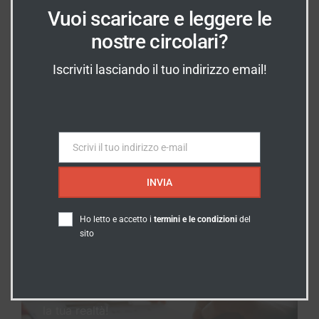
Vuoi scaricare e leggere le
nostre circolari?
INDICAZIONI
Iscriviti lasciando il tuo indirizzo email!
Dove Siamo?
Vieni a trovarci prenotando un
appuntamento!
Scrivi il tuo indirizzo e-mail
SCOPRI DOVE SIAMO
Email
INVIA
Ho letto e accetto i
termini e le condizioni
del
sito
SERVIZI
I nostri Servizi
Scopri tutto quello che possiamo fare per
la tua realtà!