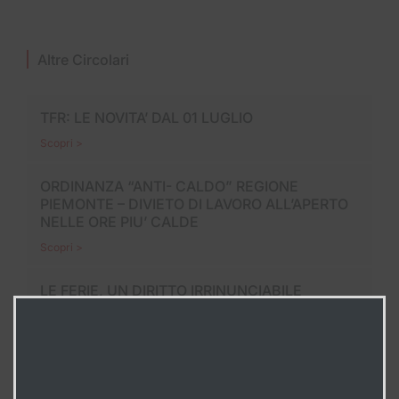
Altre Circolari
TFR: LE NOVITA’ DAL 01 LUGLIO
Scopri >
ORDINANZA “ANTI- CALDO” REGIONE
PIEMONTE – DIVIETO DI LAVORO ALL’APERTO
NELLE ORE PIU’ CALDE
Scopri >
LE FERIE, UN DIRITTO IRRINUNCIABILE
Scopri >
In Evidenza