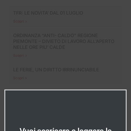
TFR: LE NOVITA’ DAL 01 LUGLIO
Scopri >
ORDINANZA “ANTI- CALDO” REGIONE
PIEMONTE – DIVIETO DI LAVORO ALL’APERTO
NELLE ORE PIU’ CALDE
Scopri >
LE FERIE, UN DIRITTO IRRINUNCIABILE
Scopri >
In Evidenza
INDICAZIONI