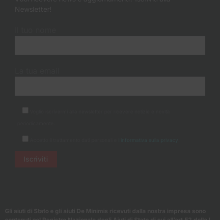
Newsletter!
Il tuo nome
La tua email
Voglio iscrivermi alla newsletter per ricevere notizie e novità
periodicamente.
Accetto il trattamento dati personali e
l'informativa sulla privacy.
Gli aiuti di Stato e gli aiuti De Minimis ricevuti dalla nostra impresa sono
contenuti nel Registro Nazionale degli Aiuti di Stato di cui all’art.52 della L.