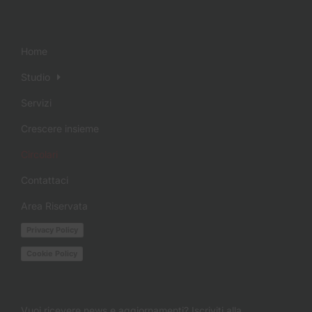
Home
Studio
Servizi
Crescere insieme
Circolari
Contattaci
Area Riservata
Privacy Policy
Cookie Policy
Vuoi ricevere news e aggiornamenti? Iscriviti alla