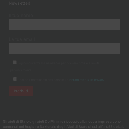
Newsletter!
Il tuo nome
La tua email
Voglio iscrivermi alla newsletter per ricevere notizie e novità
periodicamente.
Accetto il trattamento dati personali e
l'informativa sulla privacy.
Gli aiuti di Stato e gli aiuti De Minimis ricevuti dalla nostra impresa sono
contenuti nel Registro Nazionale degli Aiuti di Stato di cui all’art.52 della L.