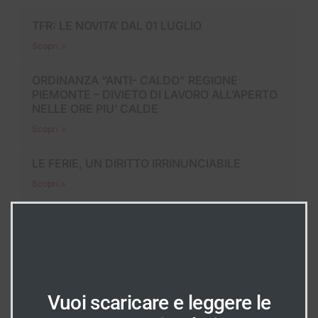
TFR: LE NOVITA’ DAL 01 LUGLIO
Scopri >
ORDINANZA “ANTI- CALDO” REGIONE
PIEMONTE – DIVIETO DI LAVORO ALL’APERTO
NELLE ORE PIU’ CALDE
Scopri >
LE FERIE, UN DIRITTO IRRINUNCIABILE
Scopri >
In Evidenza
INDICAZIONI
Vuoi scaricare e leggere le