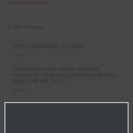
Area Riservata
Altre Circolari
TFR: LE NOVITA’ DAL 01 LUGLIO
Scopri >
ORDINANZA “ANTI- CALDO” REGIONE
PIEMONTE – DIVIETO DI LAVORO ALL’APERTO
NELLE ORE PIU’ CALDE
Scopri >
LE FERIE, UN DIRITTO IRRINUNCIABILE
Scopri >