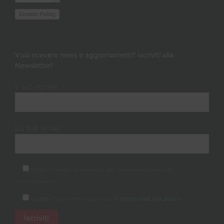
Cookie Policy
Vuoi ricevere news e aggiornamenti? Iscriviti alla
Newsletter!
Il tuo nome
La tua email
Voglio iscrivermi alla newsletter per ricevere notizie e novità
periodicamente.
Accetto il trattamento dati personali e
l'informativa sulla privacy.