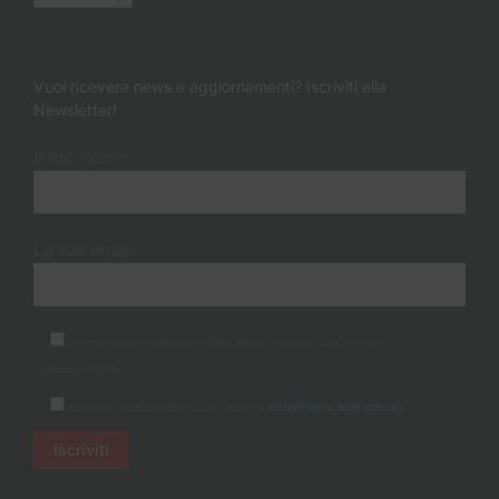
Vuoi ricevere news e aggiornamenti? Iscriviti alla
Newsletter!
Il tuo nome
La tua email
Voglio iscrivermi alla newsletter per ricevere notizie e novità
periodicamente.
Accetto il trattamento dati personali e
l'informativa sulla privacy.