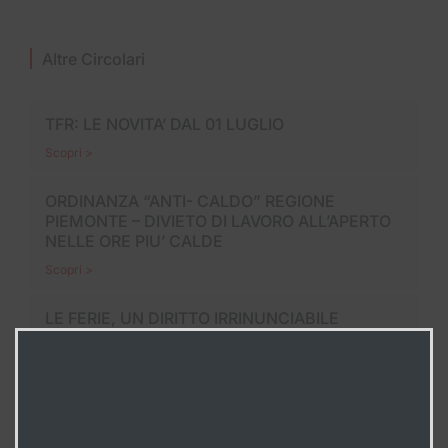
Altre Circolari
TFR: LE NOVITA’ DAL 01 LUGLIO
Scopri >
ORDINANZA “ANTI- CALDO” REGIONE
PIEMONTE – DIVIETO DI LAVORO ALL’APERTO
NELLE ORE PIU’ CALDE
Scopri >
LE FERIE, UN DIRITTO IRRINUNCIABILE
Scopri >
In Evidenza