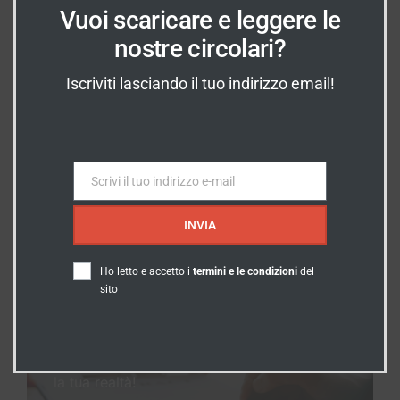
Vuoi scaricare e leggere le
nostre circolari?
INDICAZIONI
Iscriviti lasciando il tuo indirizzo email!
Dove Siamo?
Vieni a trovarci prenotando un
appuntamento!
Scrivi il tuo indirizzo e-mail
SCOPRI DOVE SIAMO
Email
INVIA
Ho letto e accetto i
termini e le condizioni
del
sito
SERVIZI
I nostri Servizi
Scopri tutto quello che possiamo fare per
la tua realtà!