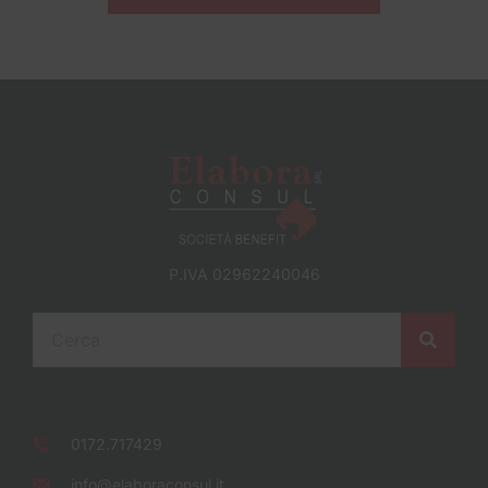
P.IVA 02962240046
0172.717429
info@elaboraconsul.it