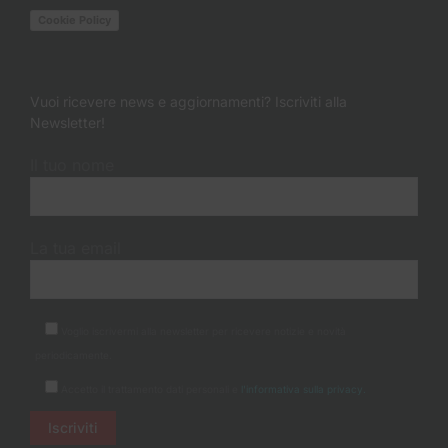
Cookie Policy
Vuoi ricevere news e aggiornamenti? Iscriviti alla
Newsletter!
Il tuo nome
La tua email
Voglio iscrivermi alla newsletter per ricevere notizie e novità
periodicamente.
Accetto il trattamento dati personali e
l'informativa sulla privacy.