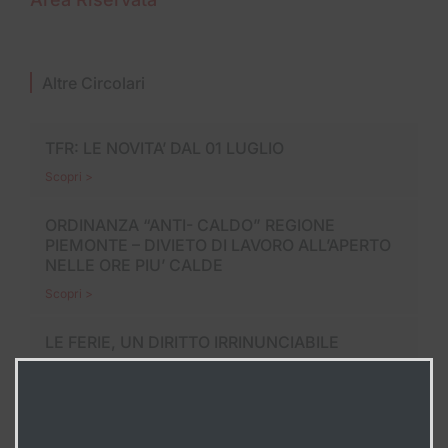
Altre Circolari
TFR: LE NOVITA’ DAL 01 LUGLIO
Scopri >
ORDINANZA “ANTI- CALDO” REGIONE
PIEMONTE – DIVIETO DI LAVORO ALL’APERTO
NELLE ORE PIU’ CALDE
Scopri >
LE FERIE, UN DIRITTO IRRINUNCIABILE
Scopri >