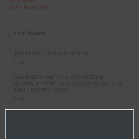
Area Riservata
Altre Circolari
TFR: LE NOVITA’ DAL 01 LUGLIO
Scopri >
ORDINANZA “ANTI- CALDO” REGIONE
PIEMONTE – DIVIETO DI LAVORO ALL’APERTO
NELLE ORE PIU’ CALDE
Scopri >
LE FERIE, UN DIRITTO IRRINUNCIABILE
Scopri >