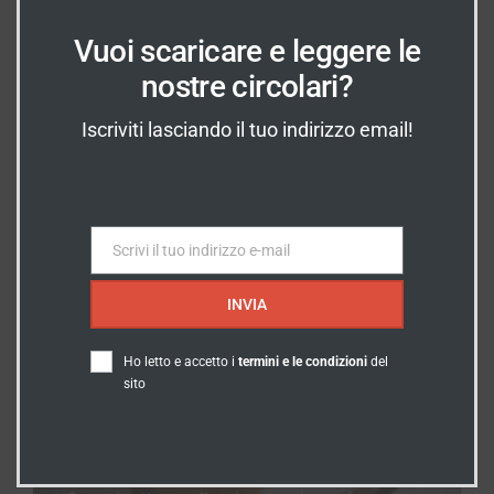
In Evidenza
Vuoi scaricare e leggere le
nostre circolari?
INDICAZIONI
Iscriviti lasciando il tuo indirizzo email!
Dove Siamo?
Vieni a trovarci prenotando un
appuntamento!
Scrivi il tuo indirizzo e-mail
Email
SCOPRI DOVE SIAMO
INVIA
Ho letto e accetto i
termini e le condizioni
del
sito
SERVIZI
I nostri Servizi