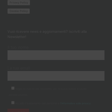
Privacy Policy
Cookie Policy
Vuoi ricevere news e aggiornamenti? Iscriviti alla
Newsletter!
Il tuo nome
La tua email
Voglio iscrivermi alla newsletter per ricevere notizie e novità
periodicamente.
Accetto il trattamento dati personali e
l'informativa sulla privacy.