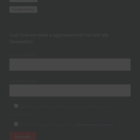
Cookie Policy
Vuoi ricevere news e aggiornamenti? Iscriviti alla
Newsletter!
Il tuo nome
La tua email
Voglio iscrivermi alla newsletter per ricevere notizie e novità
periodicamente.
Accetto il trattamento dati personali e
l'informativa sulla privacy.