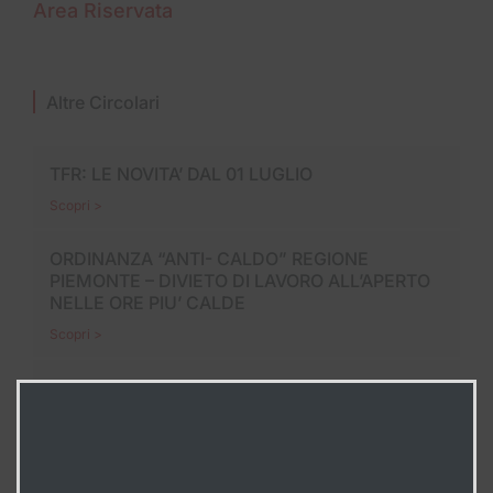
Area Riservata
Altre Circolari
TFR: LE NOVITA’ DAL 01 LUGLIO
Scopri >
ORDINANZA “ANTI- CALDO” REGIONE
PIEMONTE – DIVIETO DI LAVORO ALL’APERTO
NELLE ORE PIU’ CALDE
Scopri >
LE FERIE, UN DIRITTO IRRINUNCIABILE
Scopri >