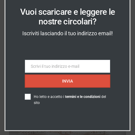
In Evidenza
Vuoi scaricare e leggere le
nostre circolari?
INDICAZIONI
Iscriviti lasciando il tuo indirizzo email!
Dove Siamo?
Vieni a trovarci prenotando un
appuntamento!
Scrivi il tuo indirizzo e-mail
Email
SCOPRI DOVE SIAMO
INVIA
Ho letto e accetto i
termini e le condizioni
del
sito
SERVIZI
I nostri Servizi
Scopri tutto quello che possiamo fare per