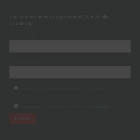
Vuoi ricevere news e aggiornamenti? Iscriviti alla
Newsletter!
Il tuo nome
La tua email
Voglio iscrivermi alla newsletter per ricevere notizie e novità
periodicamente.
Accetto il trattamento dati personali e
l'informativa sulla privacy.