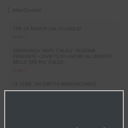
Altre Circolari
TFR: LE NOVITA’ DAL 01 LUGLIO
Scopri >
ORDINANZA “ANTI- CALDO” REGIONE
PIEMONTE – DIVIETO DI LAVORO ALL’APERTO
NELLE ORE PIU’ CALDE
Scopri >
LE FERIE, UN DIRITTO IRRINUNCIABILE
Scopri >
In Evidenza