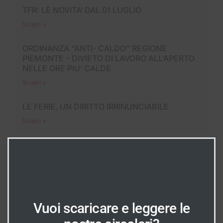
TFR: LE NOVITA’ DAL 01 LUGLIO
Scopri >
ORDINANZA “ANTI- CALDO” REGIONE
PIEMONTE – DIVIETO DI LAVORO ALL’APERTO
NELLE ORE PIU’ CALDE
Scopri >
LE FERIE, UN DIRITTO IRRINUNCIABILE
Scopri >
In Evidenza
INDICAZIONI
Vuoi scaricare e leggere le
Dove Siamo?