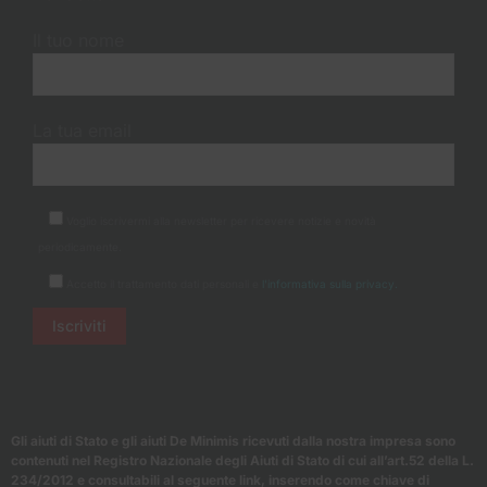
Il tuo nome
La tua email
Voglio iscrivermi alla newsletter per ricevere notizie e novità
periodicamente.
Accetto il trattamento dati personali e
l'informativa sulla privacy.
Gli aiuti di Stato e gli aiuti De Minimis ricevuti dalla nostra impresa sono
contenuti nel Registro Nazionale degli Aiuti di Stato di cui all’art.52 della L.
234/2012 e consultabili al seguente link, inserendo come chiave di