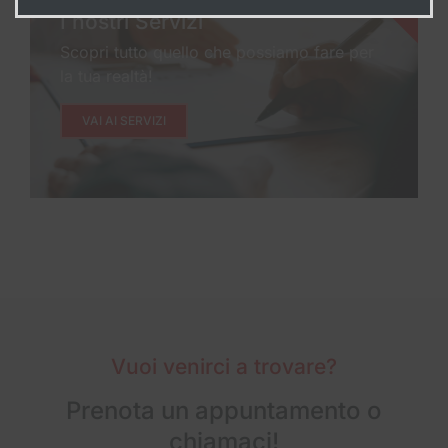
I nostri Servizi
Scopri tutto quello che possiamo fare per
la tua realtà!
VAI AI SERVIZI
Vuoi venirci a trovare?
Prenota un appuntamento o
chiamaci!