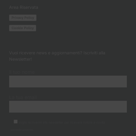
Area Riservata
Privacy Policy
Cookie Policy
Vuoi ricevere news e aggiornamenti? Iscriviti alla
Newsletter!
Il tuo nome
La tua email
Voglio iscrivermi alla newsletter per ricevere notizie e novità
periodicamente.