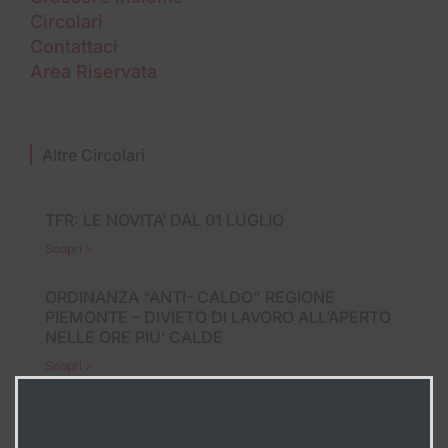
Circolari
Contattaci
Area Riservata
Altre Circolari
TFR: LE NOVITA’ DAL 01 LUGLIO
Scopri >
ORDINANZA “ANTI- CALDO” REGIONE
PIEMONTE – DIVIETO DI LAVORO ALL’APERTO
NELLE ORE PIU’ CALDE
Scopri >
LE FERIE, UN DIRITTO IRRINUNCIABILE
Scopri >