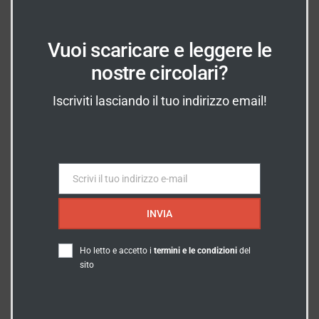
Vuoi scaricare e leggere le
In Evidenza
nostre circolari?
Iscriviti lasciando il tuo indirizzo email!
INDICAZIONI
Dove Siamo?
Vieni a trovarci prenotando un
Scrivi il tuo indirizzo e-mail
appuntamento!
Email
SCOPRI DOVE SIAMO
INVIA
Ho letto e accetto i
termini e le condizioni
del
sito
SERVIZI