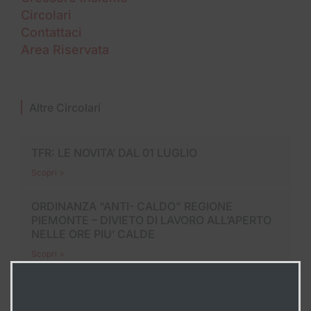
Circolari
Contattaci
Area Riservata
Altre Circolari
TFR: LE NOVITA’ DAL 01 LUGLIO
Scopri >
ORDINANZA “ANTI- CALDO” REGIONE
PIEMONTE – DIVIETO DI LAVORO ALL’APERTO
NELLE ORE PIU’ CALDE
Scopri >
LE FERIE, UN DIRITTO IRRINUNCIABILE
Scopri >