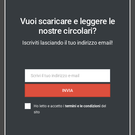
Vuoi scaricare e leggere le
In Evidenza
nostre circolari?
Iscriviti lasciando il tuo indirizzo email!
INDICAZIONI
Dove Siamo?
Vieni a trovarci prenotando un
Scrivi il tuo indirizzo e-mail
appuntamento!
Email
SCOPRI DOVE SIAMO
INVIA
Ho letto e accetto i
termini e le condizioni
del
sito
SERVIZI