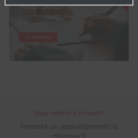
I nostri Servizi
Scopri tutto quello che possiamo fare per
la tua realtà!
VAI AI SERVIZI
Vuoi venirci a trovare?
Prenota un appuntamento o
chiamaci!