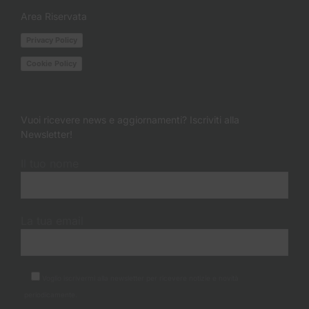
Area Riservata
Privacy Policy
Cookie Policy
Vuoi ricevere news e aggiornamenti? Iscriviti alla
Newsletter!
Il tuo nome
La tua email
Voglio iscrivermi alla newsletter per ricevere notizie e novità
periodicamente.