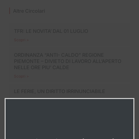
Altre Circolari
TFR: LE NOVITA’ DAL 01 LUGLIO
Scopri >
ORDINANZA “ANTI- CALDO” REGIONE
PIEMONTE – DIVIETO DI LAVORO ALL’APERTO
NELLE ORE PIU’ CALDE
Scopri >
LE FERIE, UN DIRITTO IRRINUNCIABILE
Scopri >
In Evidenza