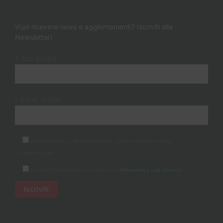
Vuoi ricevere news e aggiornamenti? Iscriviti alla
Newsletter!
Il tuo nome
La tua email
Voglio iscrivermi alla newsletter per ricevere notizie e novità
periodicamente.
Accetto il trattamento dati personali e
l'informativa sulla privacy.