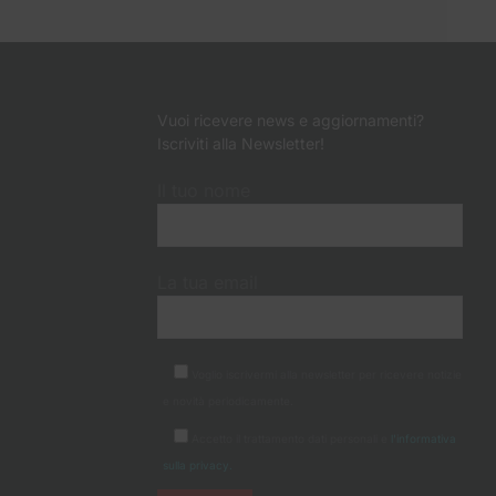
Vuoi ricevere news e aggiornamenti?
Iscriviti alla Newsletter!
Il tuo nome
La tua email
Voglio iscrivermi alla newsletter per ricevere notizie
e novità periodicamente.
Accetto il trattamento dati personali e
l'informativa
sulla privacy.