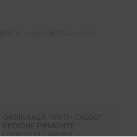
SPONIBILE IL NUOVO MODELLO UNIURG
ORDINANZA “ANTI- CALDO”
L
REGIONE PIEMONTE –
DIVIETO DI LAVORO
Ci