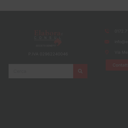
0172.7
info@el
Via Me
P.IVA 02962240046
Contatt