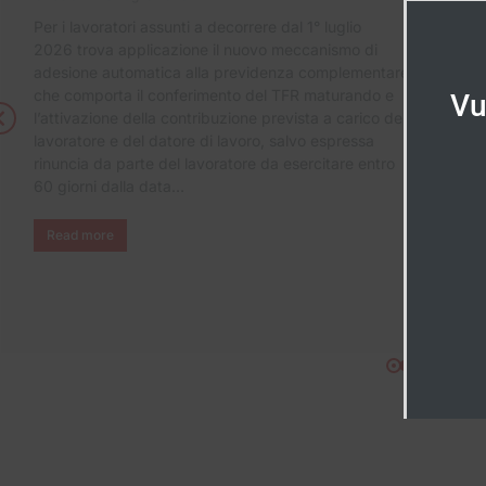
Per i lavoratori assunti a decorrere dal 1° luglio
2026 trova applicazione il nuovo meccanismo di
adesione automatica alla previdenza complementare,
che comporta il conferimento del TFR maturando e
Vu
l’attivazione della contribuzione prevista a carico del
lavoratore e del datore di lavoro, salvo espressa
rinuncia da parte del lavoratore da esercitare entro
60 giorni dalla data…
Read more