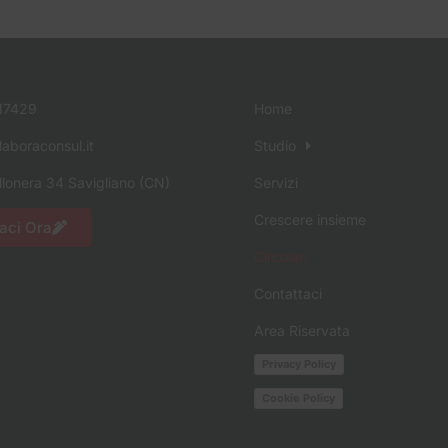
17429
Home
aboraconsul.it
Studio
llonera 34 Savigliano (CN)
Servizi
Crescere insieme
aci Ora
Circolari
Contattaci
Area Riservata
Privacy Policy
Cookie Policy