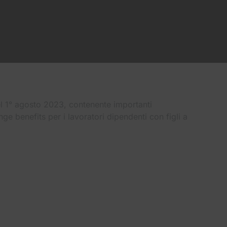
el 1° agosto 2023, contenente importanti
inge benefits per i lavoratori dipendenti con figli a