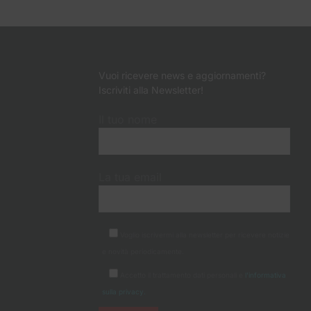
Vuoi ricevere news e aggiornamenti?
Iscriviti alla Newsletter!
Il tuo nome
La tua email
Voglio iscrivermi alla newsletter per ricevere notizie
e novità periodicamente.
Accetto il trattamento dati personali e
l'informativa
sulla privacy.