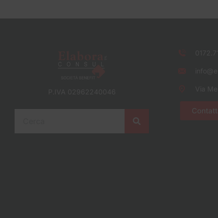
0172.7
info@el
Via Me
P.IVA 02962240046
Contatt