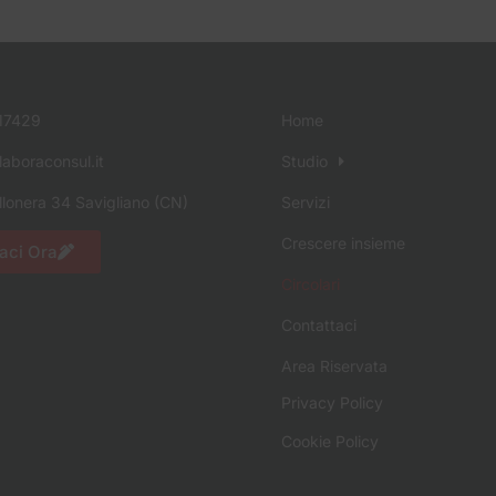
17429
Home
aboraconsul.it
Studio
llonera 34 Savigliano (CN)
Servizi
Crescere insieme
aci Ora
Circolari
Contattaci
Area Riservata
Privacy Policy
Cookie Policy