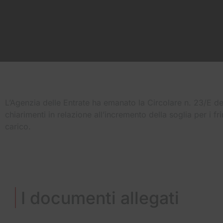
L’Agenzia delle Entrate ha emanato la Circolare n. 23/E d
chiarimenti in relazione all’incremento della soglia per i fr
carico.
I documenti allegati