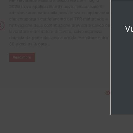
Per i lavoratori assunti a decorrere dal 1° luglio
2026 trova applicazione il nuovo meccanismo di
adesione automatica alla previdenza complementare,
che comporta il conferimento del TFR maturando e
l’attivazione della contribuzione prevista a carico del
Vu
lavoratore e del datore di lavoro, salvo espressa
rinuncia da parte del lavoratore da esercitare entro
60 giorni dalla data…
Read more